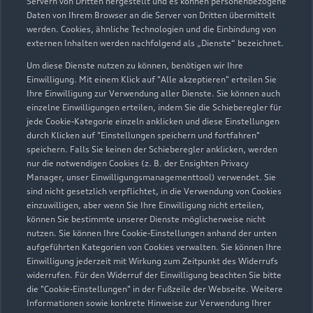
Servern von Dritten hergestellt und es können personenbezogene
Daten von Ihrem Browser an die Server von Dritten übermittelt
Gewerbeallee 2
werden. Cookies, ähnliche Technologien und die Einbindung von
04821 Brandis
externen Inhalten werden nachfolgend als „Dienste“ bezeichnet.
Um diese Dienste nutzen zu können, benötigen wir Ihre
034292 6500
Einwilligung. Mit einem Klick auf "Alle akzeptieren" erteilen Sie
Ihre Einwilligung zur Verwendung aller Dienste. Sie können auch
post@autohaus-graupner.de
einzelne Einwilligungen erteilen, indem Sie die Schieberegler für
jede Cookie-Kategorie einzeln anklicken und diese Einstellungen
durch Klicken auf "Einstellungen speichern und fortfahren"
Kontaktdaten herunterladen
speichern. Falls Sie keinen der Schieberegler anklicken, werden
nur die notwendigen Cookies (z. B. der Ensighten Privacy
Manager, unser Einwilligungsmanagementtool) verwendet. Sie
sind nicht gesetzlich verpflichtet, in die Verwendung von Cookies
einzuwilligen, aber wenn Sie Ihre Einwilligung nicht erteilen,
Öffnungszeiten
können Sie bestimmte unserer Dienste möglicherweise nicht
nutzen. Sie können Ihre Cookie-Einstellungen anhand der unten
aufgeführten Kategorien von Cookies verwalten. Sie können Ihre
Service
Einwilligung jederzeit mit Wirkung zum Zeitpunkt des Widerrufs
widerrufen. Für den Widerruf der Einwilligung beachten Sie bitte
Geöffnet bis
18:00
die "Cookie-Einstellungen" in der Fußzeile der Webseite. Weitere
Informationen sowie konkrete Hinweise zur Verwendung Ihrer