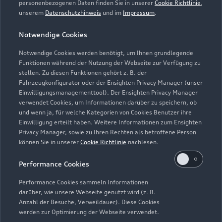
personenbezogenen Daten finden Sie in unserer
Cookie Richtlinie
,
Montag - Freitag
07:00 - 18:00
unserem
Datenschutzhinweis
und im
Impressum
.
Samstag
08:00 - 13:00
Notwendige Cookies
Sonntag
Geschlossen
Notwendige Cookies werden benötigt, um Ihnen grundlegende
Funktionen während der Nutzung der Webseite zur Verfügung zu
stellen. Zu diesen Funktionen gehört z. B. der
Fahrzeugkonfigurator oder der Ensighten Privacy Manager (unser
Einwilligungsmanagementtool). Der Ensighten Privacy Manager
Zurück nach oben
verwendet Cookies, um Informationen darüber zu speichern, ob
und wenn ja, für welche Kategorien von Cookies Benutzer ihre
Einwilligung erteilt haben. Weitere Informationen zum Ensighten
Modelle
Privacy Manager, sowie zu Ihren Rechten als betroffene Person
können Sie in unserer
Cookie Richtlinie
nachlesen.
Kaufen & leasen
Alle Modelle
Performance Cookies
Modelle vergleichen
Service & Zubehör
Performance Cookies sammeln Informationen
Neuwagensuche
darüber, wie unsere Webseite genutzt wird (z. B.
Elektromodelle
Anzahl der Besuche, Verweildauer). Diese Cookies
Gebrauchtwagensuche
Support
werden zur Optimierung der Webseite verwendet.
Saisonale Angebote
Plug-in-Hybride